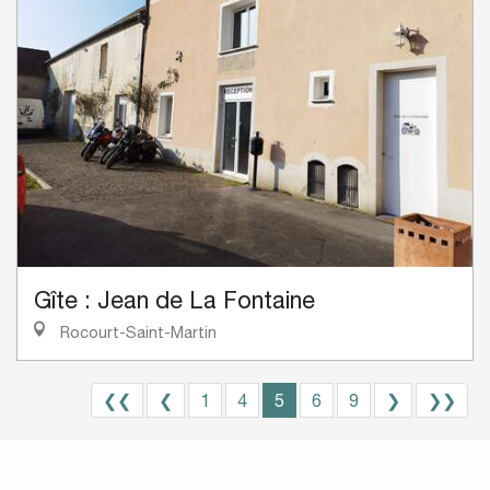
Gîte : Jean de La Fontaine
Rocourt-Saint-Martin
❮❮
❮
1
4
5
6
9
❯
❯❯