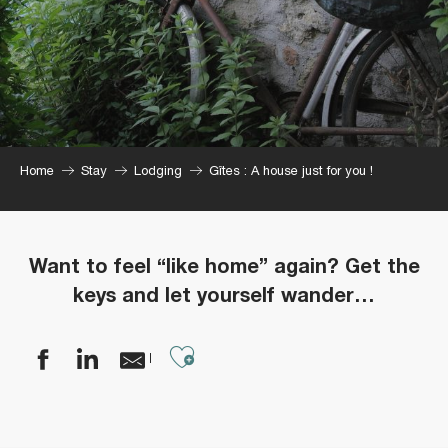
Home
Stay
Lodging
Gîtes : A house just for you !
Want to feel “like home” again?
Get the
keys and let yourself wander…
Ajouter aux favoris